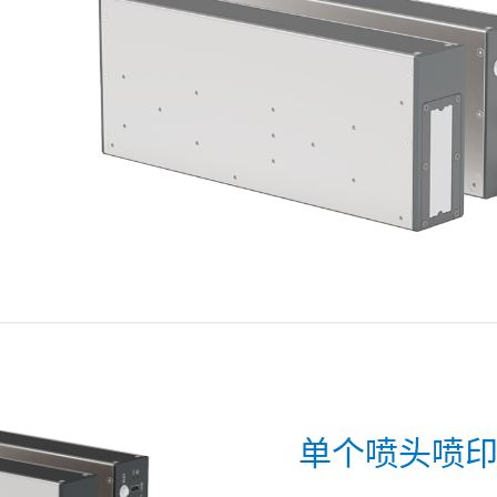
单个喷头喷印高