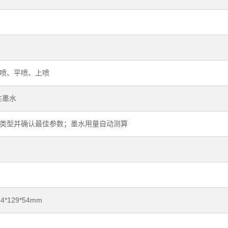
喷、平喷、上喷
性墨水
类型并确认最佳参数；墨水用量自动测算
*129*54mm