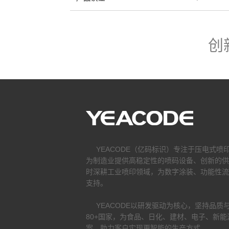
创
YEACODE（亿码标识）专注于压电式喷
为制造业提供高稳定性的喷码设备、创新的供
时深耕工业喷印领域，为数字涂装、功能性流
支持。
YEACODE以研发驱动为核心，坚持品质
80+国家，为食品、日化、建材、电子、新
案，助力客户实现更智能的生产方式。