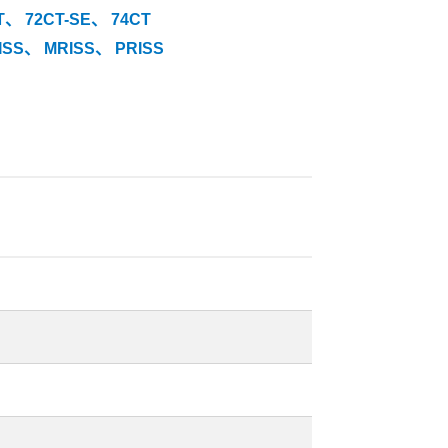
T、
72CT-SE、
74CT
ISS、
MRISS、
PRISS