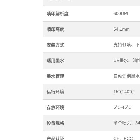
600DPI
喷印解析度
54.1mm
喷印高度
支持侧喷、下
安装方式
UV墨水、油
适用墨水
自动识别墨水
墨水管理
15℃-40℃
运行环境
5℃-45℃
存放环境
单个喷头：344
设备规格
CE、FCC
产品认证