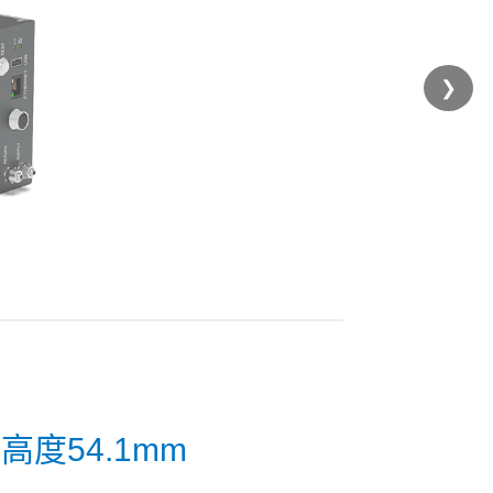
❯
度54.1mm