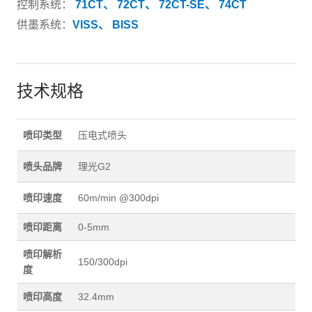
控制系统：
71CT、
72CT、
72CT-SE、
74CT
供墨系统：
VISS、
BISS
技术规格
喷印类型
压电式喷头
喷头品牌
理光G2
喷印速度
60m/min @300dpi
喷印距离
0-5mm
喷印解析
150/300dpi
度
喷印高度
32.4mm